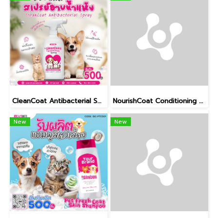
CleanCoat Antibacterial Spray
NourishCoat Conditioning Mist
New
New