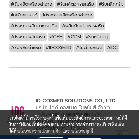
#รับผลิตเครื่องสำอาง
#รับผลิตอาหารเสริม
#รับผลิตครีม
#สร้างแบรนด์
#โรงงานผลิตเครื่องสำอาง
#โรงงานผลิตอาหารเสริม
#ผลิตภัณฑ์อาหารเสริม
#โรงงานผลิตครีม
#OEM
#ODM
#รับผลิตสบู่
#รับผลิตน้ำหอม
#IDCOSMED
#ไอดีคอสเมด
#IDC
ID COSMED SOLUTIONS CO., LTD.
บริษัท ไอดี คอสเมด โซลูชั่นส์ จำกัด
17/179 หมู่ 3 ซอยร่วมสุข 5/14
เว็บไซต์นี้มีการใช้งานคุกกี้ เพื่อเพิ่มประสิทธิภาพและประสบการณ์ที่ดี
ตำบลบ้านใหม่ อำเภอเมือง
ในการใช้งานเว็บไซต์ของท่าน ท่านสามารถอ่านรายละเอียดเพิ่มเติม
จังหวัดปทุมธานี 12000
ได้ที่
นโยบายความเป็นส่วนตัว
และ
นโยบายคุกกี้