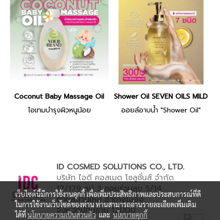
Coconut Baby Massage Oil
Shower Oil SEVEN OILS MILDNE
ไอเทมบำรุงผิวหนูน้อย
ออยล์อาบน้ำ "Shower Oil"
ID COSMED SOLUTIONS CO., LTD.
บริษัท ไอดี คอสเมด โซลูชั่นส์ จำกัด
17/179 หมู่ 3 ซอยร่วมสุข 5/14
เว็บไซต์นี้มีการใช้งานคุกกี้ เพื่อเพิ่มประสิทธิภาพและประสบการณ์ที่ดี
ตำบลบ้านใหม่ อำเภอเมือง
ในการใช้งานเว็บไซต์ของท่าน ท่านสามารถอ่านรายละเอียดเพิ่มเติม
จังหวัดปทุมธานี 12000
ได้ที่
นโยบายความเป็นส่วนตัว
และ
นโยบายคุกกี้