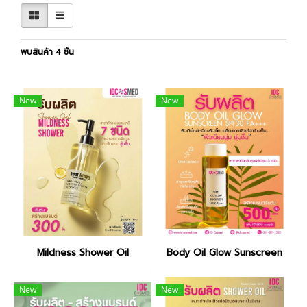
พบสินค้า 4 ชิ้น
New
New
Mildness Shower Oil
Body Oil Glow Sunscreen
New
New