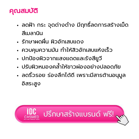
คุณสมบัติ
ลดฝ้า กระ จุดด่างดำง มีฤทธิ์ลดการสร้างเม็ด
สีเมลานิน
รักษาผดผื่น ผิวอักเสบแดง
ควบคุมความมัน ทำให้สิวอักเสบแห้งเร็ว
ปกป้องผิวจากแสงแดดและรังสียูวี
ปรับผิวหมองคล้ำให้ขาวผ่องอย่างปลอดภัย
ลดริ้วรอย ร่องลึกได้ดี เพราะมีสารต้านอนุมูล
อิสระสูง