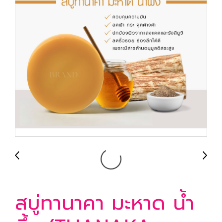
สบู่ทานาคา มะหาด น้ำ