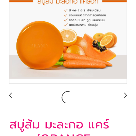
สบู่ส้ม มะละกอ แคร์