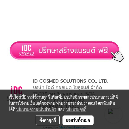
ID COSMED SOLUTIONS CO., LTD.
บริษัท ไอดี คอสเมด โซลูชั่นส์ จำกัด
17/179 หมู่ 3 ซอยร่วมสุข 5/14
เว็บไซต์นี้มีการใช้งานคุกกี้ เพื่อเพิ่มประสิทธิภาพและประสบการณ์ที่ดี
ตำบลบ้านใหม่ อำเภอเมือง
ในการใช้งานเว็บไซต์ของท่าน ท่านสามารถอ่านรายละเอียดเพิ่มเติม
จังหวัดปทุมธานี 12000
ได้ที่
นโยบายความเป็นส่วนตัว
และ
นโยบายคุกกี้
ตั้งค่าคุกกี้
ยอมรับทั้งหมด
Powered by
MakeWebEasy.com